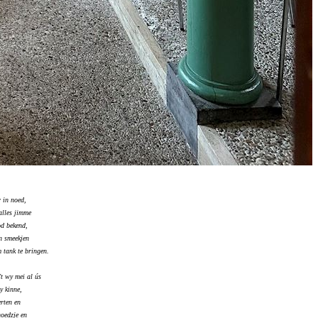
r in noed,
alles jimme
d bekend,
n smeekjen
 tank te bringen.
't wy mei al ús
y kinne,
erten en
hoedzje en