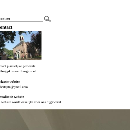
ontact
ntact plaatselijke gemeente:
riba@pkn-noardburgum.nl
dactie website
bsiteptn@gmail.com
tualisatie website
 website wordt wekelijks door ons bijgewerkt.