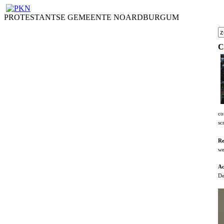
PROTESTANTSE GEMEENTE NOARDBURGUM
C
co
sc
Re
we
Ac
De