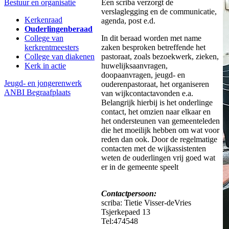
Bestuur en organisatie
Een scriba verzorgt de
verslaglegging en de communicatie,
Kerkenraad
agenda, post e.d.
Ouderlingenberaad
College van
In dit beraad worden met name
kerkrentmeesters
zaken besproken betreffende het
College van diakenen
pastoraat, zoals bezoekwerk, zieken,
Kerk in actie
huwelijksaanvragen,
doopaanvragen, jeugd- en
Jeugd- en jongerenwerk
ouderenpastoraat, het organiseren
ANBI
Begraafplaats
van wijkcontactavonden e.a.
Belangrijk hierbij is het onderlinge
contact, het omzien naar elkaar en
het ondersteunen van gemeenteleden
die het moeilijk hebben om wat voor
reden dan ook. Door de regelmatige
contacten met de wijkassistenten
weten de ouderlingen vrij goed wat
er in de gemeente speelt
Contactpersoon:
scriba: Tietie Visser-deVries
Tsjerkepaed 13
Tel:474548