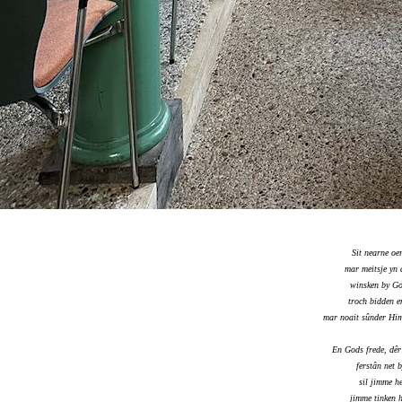
Sit nearne oe
mar meitsje yn 
winsken by Go
troch bidden e
mar noait sûnder Him
En Gods frede, dêr
ferstân net b
sil jimme h
jimme tinken 