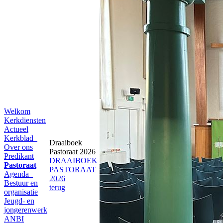
Welkom
Kerkdiensten
Actueel
Kerkblad
Draaiboek
Over ons
Pastoraat 2026
Predikant
DRAAIBOEK
Pastoraat
PASTORAAT
Agenda
2026
Bestuur en
terug
organisatie
Jeugd- en
jongerenwerk
ANBI