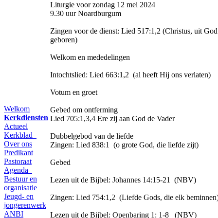
Liturgie voor zondag 12 mei 2024
9.30 uur Noardburgum
Zingen voor de dienst: Lied 517:1,2 (Christus, uit God
geboren)
Welkom en mededelingen
Intochtslied: Lied 663:1,2 (al heeft Hij ons verlaten)
Votum en groet
Welkom
Gebed om ontferming
Kerkdiensten
Lied 705:1,3,4 Ere zij aan God de Vader
Actueel
Kerkblad
Dubbelgebod van de liefde
Over ons
Zingen: Lied 838:1 (o grote God, die liefde zijt)
Predikant
Pastoraat
Gebed
Agenda
Bestuur en
Lezen uit de Bijbel: Johannes 14:15-21 (NBV)
organisatie
Jeugd- en
Zingen: Lied 754:1,2 (Liefde Gods, die elk beminnen
jongerenwerk
ANBI
Lezen uit de Bijbel: Openbaring 1: 1-8 (NBV)